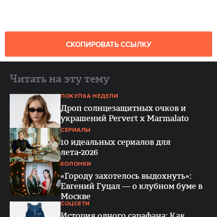
СКОПИРОВАТЬ ССЫЛКУ
Читать на эту тему
ПОКУПКА НЕДЕЛИ
Дроп солнцезащитных очков и
украшений Pervert x Marmalato
СЕРИАЛЫ
10 идеальных сериалов для
лета-2026
КОЛОНКИ
«Городу захотелось выдохнуть»:
Евгений Гуцал — о клубном буме в
Москве
СОЦСЕТИ
История одного сарафана: Как