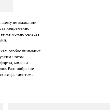
оящему не выходили
бувь непременно
, ее же можно считать
ами.
кам особое внимание.
 узким носом
тфорты, модели
лов. Разнообразие
аки с градиентом,