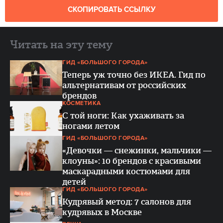
СКОПИРОВАТЬ ССЫЛКУ
Читать на эту тему
ГИД «БОЛЬШОГО ГОРОДА»
Теперь уж точно без ИКЕА. Гид по
альтернативам от российских
брендов
КОСМЕТИКА
С той ноги: Как ухаживать за
ногами летом
ГИД «БОЛЬШОГО ГОРОДА»
«Девочки — снежинки, мальчики —
клоуны»: 10 брендов с красивыми
маскарадными костюмами для
детей
ГИД «БОЛЬШОГО ГОРОДА»
Кудрявый метод: 7 салонов для
кудрявых в Москве