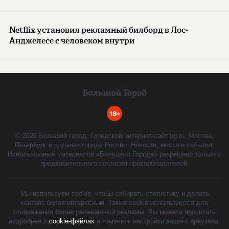
Netflix установил рекламный билборд в Лос-
Анджелесе с человеком внутри
18+
©
2026
Большой город. Городской интернет-сайт bg.ru. Москва,
Петербург и крупные города России. Новости, места и события.
Использование материалов «Большого Города» разрешено только с
предварительного согласия правообладателей.
Мы используем cookie, чтобы собирать статистику и делать
контент более интересным. Также cookie используются для
отображения более релевантной рекламы. Вы можете прочитать
подробнее о
cookie-файлах
и изменить настройки вашего браузера.