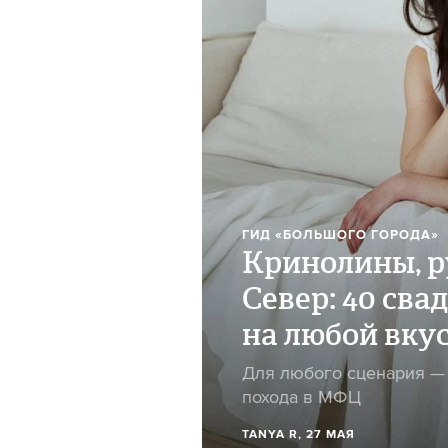
ГИД «БОЛЬШОГО ГОРОДА»
Кринолины, р
Север: 40 сва
на любой вку
Для любого сценария — 
похода в МФЦ
TANYA R
, 27 МАЯ