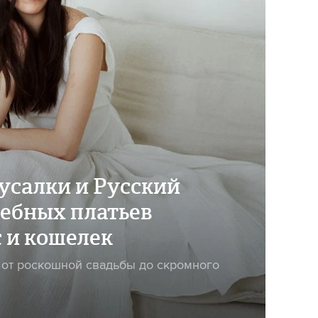
усалки и Русский
дебных платьев
с и кошелек
от роскошной свадьбы до скромного