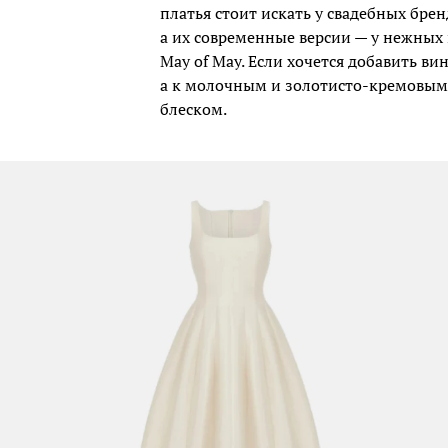
платья стоит искать у свадебных брен
а их современные версии — у нежных
May of May. Если хочется добавить ви
а к молочным и золотисто-кремовым 
блеском.