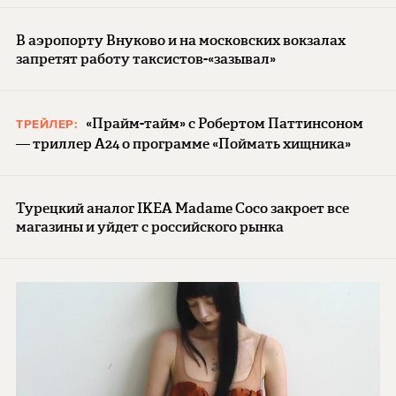
В аэропорту Внуково и на московских вокзалах
запретят работу таксистов-«зазывал»
«Прайм-тайм» с Робертом Паттинсоном
ТРЕЙЛЕР:
— триллер A24 о программе «Поймать хищника»
Турецкий аналог IKEA Madame Coco закроет все
магазины и уйдет с российского рынка