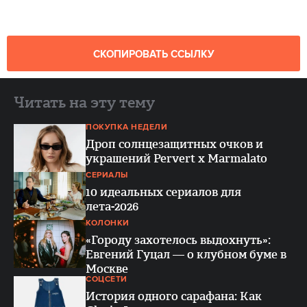
СКОПИРОВАТЬ ССЫЛКУ
Читать на эту тему
ПОКУПКА НЕДЕЛИ
Дроп солнцезащитных очков и
украшений Pervert x Marmalato
СЕРИАЛЫ
10 идеальных сериалов для
лета-2026
КОЛОНКИ
«Городу захотелось выдохнуть»:
Евгений Гуцал — о клубном буме в
Москве
СОЦСЕТИ
История одного сарафана: Как