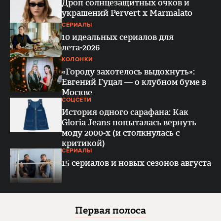
Дроп солнцезащитных очков и
украшений Pervert x Marmalato
СЕРИАЛЫ
10 идеальных сериалов для
лета-2026
КОЛОНКИ
«Городу захотелось выдохнуть»:
Евгений Гуцал — о клубном буме в
Москве
СОЦСЕТИ
История одного сарафана: Как
Gloria Jeans попыталась вернуть
моду 2000-х (и столкнулась с
критикой)
СЕРИАЛЫ
15 сериалов и новых сезонов августа
Первая полоса