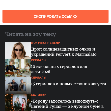
СКОПИРОВАТЬ ССЫЛКУ
Читать на эту тему
ПОКУПКА НЕДЕЛИ
Дроп солнцезащитных очков и
украшений Pervert x Marmalato
СЕРИАЛЫ
10 идеальных сериалов для
лета-2026
СЕРИАЛЫ
15 сериалов и новых сезонов августа
КОЛОНКИ
«Городу захотелось выдохнуть»:
Евгений Гуцал — о клубном буме в