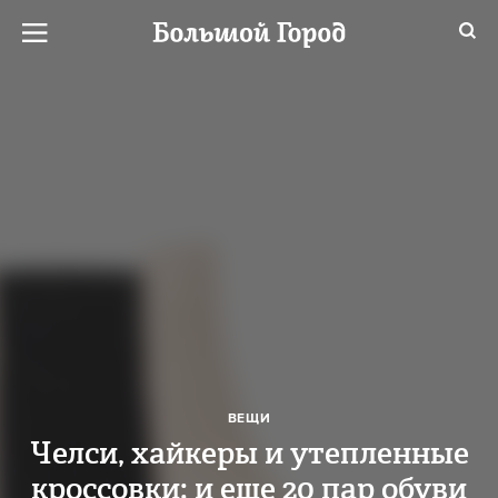
ВЕЩИ
Челси, хайкеры и утепленные
кроссовки: и еще 20 пар обуви