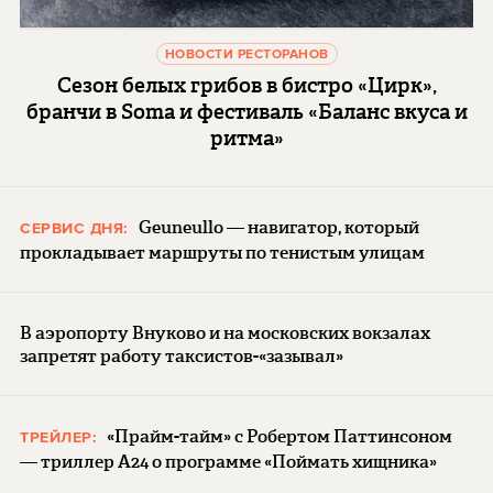
НОВОСТИ РЕСТОРАНОВ
Сезон белых грибов в бистро «Цирк»,
бранчи в Soma и фестиваль «Баланс вкуса и
ритма»
Geuneullo — навигатор, который
СЕРВИС ДНЯ:
прокладывает маршруты по тенистым улицам
В аэропорту Внуково и на московских вокзалах
запретят работу таксистов-«зазывал»
«Прайм-тайм» с Робертом Паттинсоном
ТРЕЙЛЕР:
— триллер A24 о программе «Поймать хищника»