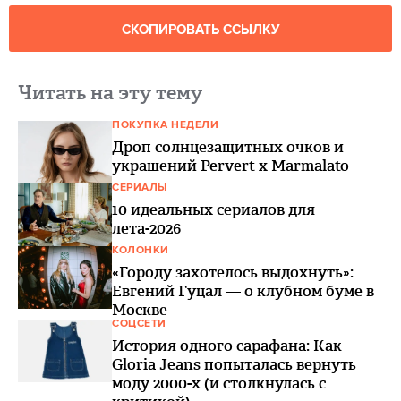
СКОПИРОВАТЬ ССЫЛКУ
Читать на эту тему
ПОКУПКА НЕДЕЛИ
Дроп солнцезащитных очков и
украшений Pervert x Marmalato
СЕРИАЛЫ
10 идеальных сериалов для
лета-2026
КОЛОНКИ
«Городу захотелось выдохнуть»:
Евгений Гуцал — о клубном буме в
Москве
СОЦСЕТИ
История одного сарафана: Как
Gloria Jeans попыталась вернуть
моду 2000-х (и столкнулась с