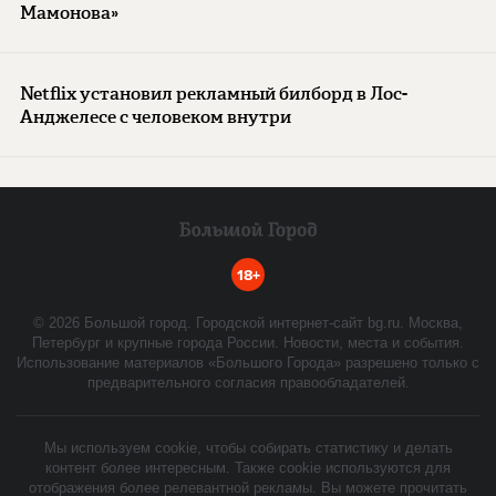
Мамонова»
Netflix установил рекламный билборд в Лос-
Анджелесе с человеком внутри
18+
©
2026
Большой город. Городской интернет-сайт bg.ru. Москва,
Петербург и крупные города России. Новости, места и события.
Использование материалов «Большого Города» разрешено только с
предварительного согласия правообладателей.
Мы используем cookie, чтобы собирать статистику и делать
контент более интересным. Также cookie используются для
отображения более релевантной рекламы. Вы можете прочитать