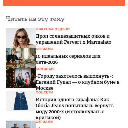
Читать на эту тему
ПОКУПКА НЕДЕЛИ
Дроп солнцезащитных очков и
украшений Pervert x Marmalato
СЕРИАЛЫ
10 идеальных сериалов для
лета-2026
КОЛОНКИ
«Городу захотелось выдохнуть»:
Евгений Гуцал — о клубном буме в
Москве
СОЦСЕТИ
История одного сарафана: Как
Gloria Jeans попыталась вернуть
моду 2000-х (и столкнулась с
критикой)
СЕРИАЛЫ