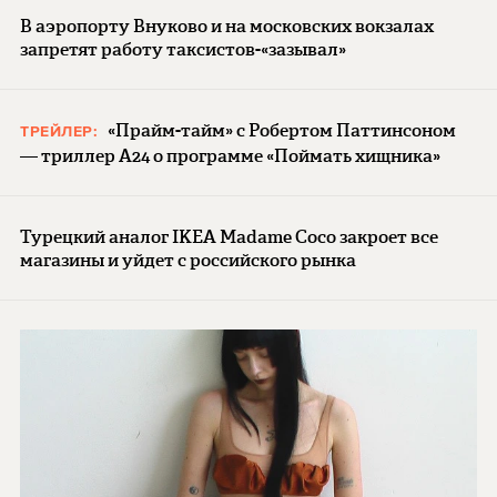
В аэропорту Внуково и на московских вокзалах
запретят работу таксистов-«зазывал»
«Прайм-тайм» с Робертом Паттинсоном
ТРЕЙЛЕР:
— триллер A24 о программе «Поймать хищника»
Турецкий аналог IKEA Madame Coco закроет все
магазины и уйдет с российского рынка