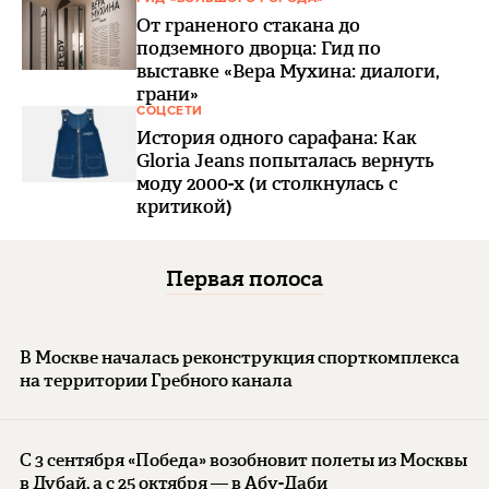
От граненого стакана до
подземного дворца: Гид по
выставке «Вера Мухина: диалоги,
грани»
СОЦСЕТИ
История одного сарафана: Как
Gloria Jeans попыталась вернуть
моду 2000-х (и столкнулась с
критикой)
Первая полоса
В Москве началась реконструкция спорткомплекса
на территории Гребного канала
С 3 сентября «Победа» возобновит полеты из Москвы
в Дубай, а с 25 октября — в Абу-Даби