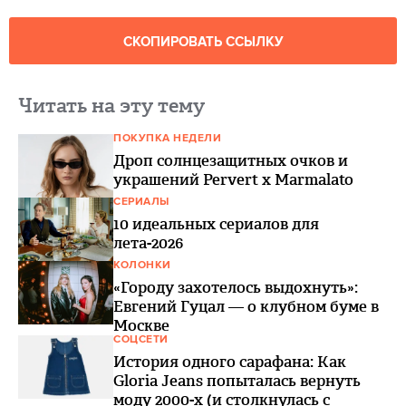
СКОПИРОВАТЬ ССЫЛКУ
Читать на эту тему
ПОКУПКА НЕДЕЛИ
Дроп солнцезащитных очков и
украшений Pervert x Marmalato
СЕРИАЛЫ
10 идеальных сериалов для
лета-2026
КОЛОНКИ
«Городу захотелось выдохнуть»:
Евгений Гуцал — о клубном буме в
Москве
СОЦСЕТИ
История одного сарафана: Как
Gloria Jeans попыталась вернуть
моду 2000-х (и столкнулась с