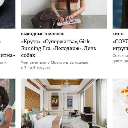
ВЫХОДНЫЕ В МОСКВЕ
КИНО
о
«Круто», «Супержатва», Girls
«СОУЛ
Running Era, «Велодвиж», День
игру
ритма»
собак
Сексапи
даже тр
ни и
Чем заняться в Москве в выходные
с 7 по 9 августа