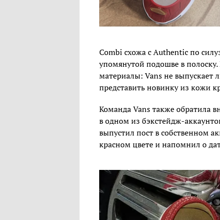
Combi схожа с Authentic по сил
упомянутой подошве в полоску. 
материалы: Vans не выпускает л
представить новинку из кожи к
Команда Vans также обратила в
в одном из бэкстейдж-аккаунтов
выпустил пост в собственном ак
красном цвете и напомнил о дате