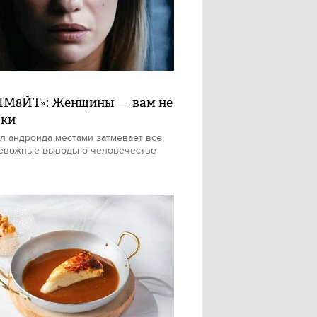
М8ЙТ»: Женщины — вам не
шки
л андроида местами затмевает все,
евожные выводы о человечестве