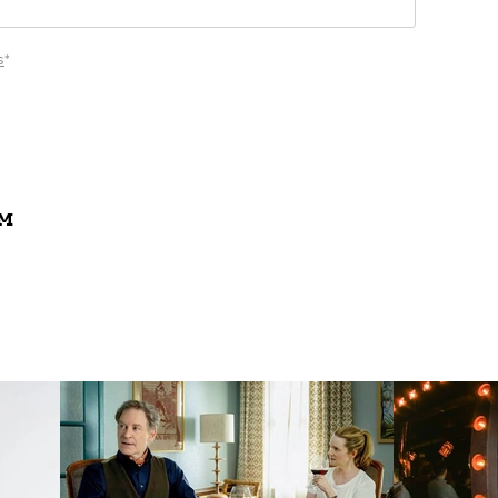
s
*
ам