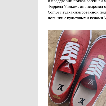
В преддверии показа весенней 
Фаррелл Уильямс анонсировал од
Combi с вулканизированной под
новинки с культовыми кедами V