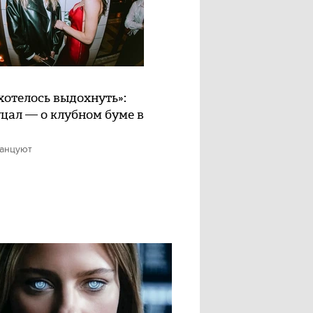
хотелось выдохнуть»:
цал — о клубном буме в
танцуют