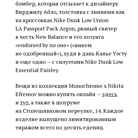
бомбер, которая отсылает к дизайнеру
Вирджилу Абло, толстовка с линиями как
на кроссовках Nike Dunk Low Union
LA Passport Pack Argon, рваный свитер
в честь New Balance и его лозунга
«endorsed by no one» («никем
не одобренный»), худи в дань Канье Уэсту
и еще одно — с силуэтами Nike Dunk Low
Essential Paisley.
Вещи из коллекции Monochrome х Nikita
Efremov можно купить онлайн —
здесь
и
тут
, а также в шоуруме
на Столешниковом переулке, 14. Каждое
изделие выпущено лимитированным
тиражом всего по десять едениц.