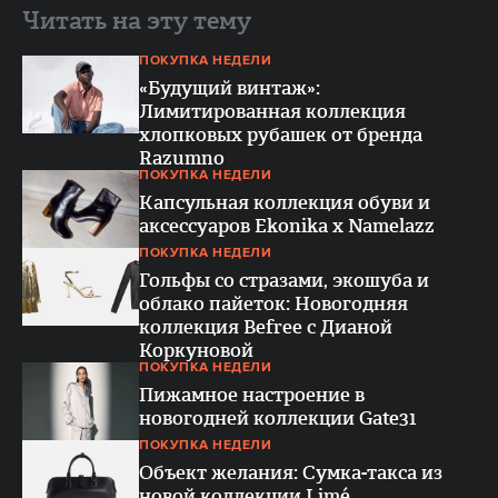
Читать на эту тему
ПОКУПКА НЕДЕЛИ
«Будущий винтаж»:
Лимитированная коллекция
хлопковых рубашек от бренда
Razumno
ПОКУПКА НЕДЕЛИ
Капсульная коллекция обуви и
аксессуаров Ekonika x Namelazz
ПОКУПКА НЕДЕЛИ
Гольфы со стразами, экошуба и
облако пайеток: Новогодняя
коллекция Befree c Дианой
Коркуновой
ПОКУПКА НЕДЕЛИ
Пижамное настроение в
новогодней коллекции Gate31
ПОКУПКА НЕДЕЛИ
Объект желания: Сумка-такса из
новой коллекции Limé