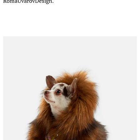
RomaUvarovDesign.