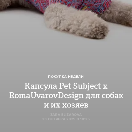
ПОКУПКА НЕДЕЛИ
Капсула Pet Subject x
RomaUvarovDesign для собак
и их хозяев
ZARA ELIZAROVA
23 ОКТЯБРЯ 2025 В 18:25