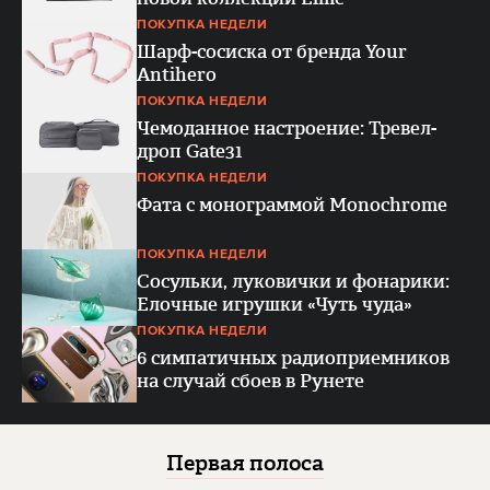
ПОКУПКА НЕДЕЛИ
Шарф-сосиска от бренда Your
Antihero
ПОКУПКА НЕДЕЛИ
Чемоданное настроение: Тревел-
дроп Gate31
ПОКУПКА НЕДЕЛИ
Фата с монограммой Monochrome
ПОКУПКА НЕДЕЛИ
Сосульки, луковички и фонарики:
Елочные игрушки «Чуть чуда»
ПОКУПКА НЕДЕЛИ
6 симпатичных радиоприемников
на случай сбоев в Рунете
Первая полоса