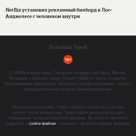
Netflix установил рекламный билборд в Лос-
Анджелесе с человеком внутри
18+
©
2026
Большой город. Городской интернет-сайт bg.ru. Москва,
Петербург и крупные города России. Новости, места и события.
Использование материалов «Большого Города» разрешено только с
предварительного согласия правообладателей.
Мы используем cookie, чтобы собирать статистику и делать
контент более интересным. Также cookie используются для
отображения более релевантной рекламы. Вы можете прочитать
подробнее о
cookie-файлах
и изменить настройки вашего браузера.