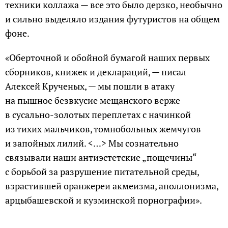
техники коллажа — все это было дерзко, необычно
и сильно выделяло издания футуристов на общем
фоне.
«Оберточной и обойной бумагой наших первых
сборников, книжек и деклараций, — писал
Алексей Крученых, — мы пошли в атаку
на пышное безвкусие мещанского верже
в сусально-золотых переплетах с начинкой
из тихих мальчиков, томнобольных жемчугов
и запойных лилий. <…> Мы сознательно
связывали наши антиэстетские „пощечины“
с борьбой за разрушение питательной среды,
взрастившей оранжереи акмеизма, аполлонизма,
арцыбашевской и кузминской порнографии».