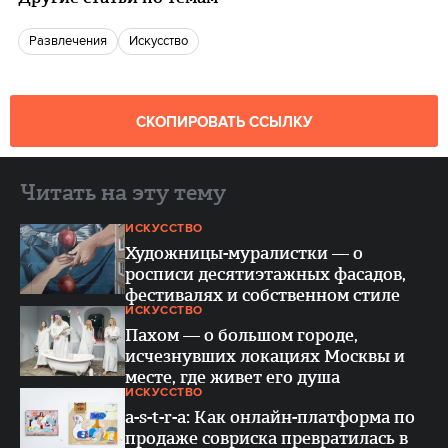
Развлечения
Искусство
СКОПИРОВАТЬ ССЫЛКУ
Читать на эту тему
ИСКУССТВО
Художницы-муралистки — о
росписи десятиэтажных фасадов,
фестивалях и собственном стиле
ИСКУССТВО
Пахом — о большом городе,
исчезнувших локациях Москвы и
месте, где живет его душа
ИСКУССТВО
a-s-t-r-a: Как онлайн-платформа по
продаже совриска превратилась в