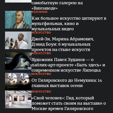
самобытную галерею на
«Винзаводе»
КОЛОНКИ
Как большое искусство цитируют в
мультфильмах, кино и
музыкальных видео
ИСКУССТВО
Джей-Зи, Марина Абрамович,
Дэвид Боуи: 6 музыкальных
проектов на стыке искусств
ИСКУССТВО
Художник Павел Зуданов — о
паблик-арт-проекте «Быть здесь» и
современном искусстве Липецка
ИСКУССТВО
От Гиляровского до Немухина: 14
главных выставок осени
ИСКУССТВО
«Свой человек»: Гид, который
поможет стать своим на выставке о
Москве времен Гиляровского