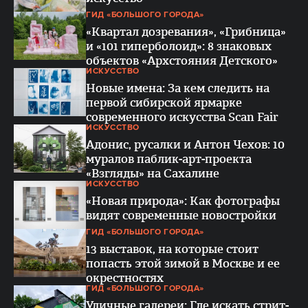
ГИД «БОЛЬШОГО ГОРОДА»
«Квартал дозревания», «Грибница»
и «101 гиперболоид»: 8 знаковых
объектов «Архстояния Детского»
ИСКУССТВО
Новые имена: За кем следить на
первой сибирской ярмарке
современного искусства Scan Fair
ИСКУССТВО
Адонис, русалки и Антон Чехов: 10
муралов паблик-арт-проекта
«Взгляды» на Сахалине
ИСКУССТВО
«Новая природа»: Как фотографы
видят современные новостройки
ГИД «БОЛЬШОГО ГОРОДА»
13 выставок, на которые стоит
попасть этой зимой в Москве и ее
окрестностях
ГИД «БОЛЬШОГО ГОРОДА»
Уличные галереи: Где искать стрит-