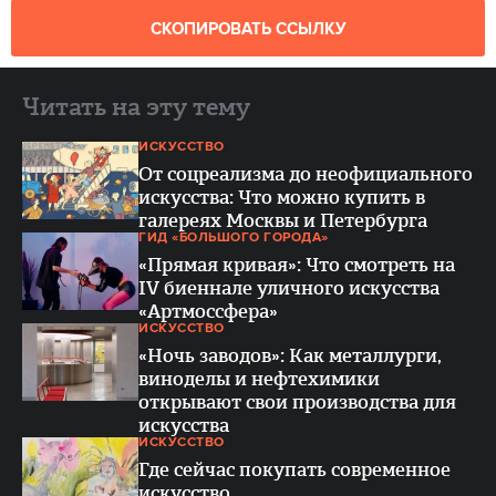
СКОПИРОВАТЬ ССЫЛКУ
Читать на эту тему
ИСКУССТВО
От соцреализма до неофициального
искусства: Что можно купить в
галереях Москвы и Петербурга
ГИД «БОЛЬШОГО ГОРОДА»
«Прямая кривая»: Что смотреть на
IV биеннале уличного искусства
«Артмоссфера»
ИСКУССТВО
«Ночь заводов»: Как металлурги,
виноделы и нефтехимики
открывают свои производства для
искусства
ИСКУССТВО
Где сейчас покупать современное
искусство