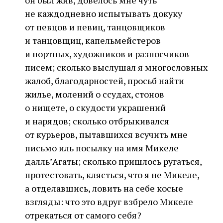
он был жив, довелось мне чуть
не каждодневно испытывать докуку
от певцов и певиц, танцовщиков
и танцовщиц, капельмейстеров
и портных, художников и разносчиков
писем; сколько выслушал я многословных
жалоб, благодарностей, просьб найти
жилье, молений о ссудах, стонов
о нищете, о скудости украшений
и нарядов; сколько отбрыкивался
от курьеров, пытавшихся всучить мне
письмо иль посылку на имя Микеле
далль’Агаты; сколько пришлось ругаться,
протестовать, клясться, что я не Микеле,
а отделавшись, ловить на себе косые
взгляды: что это вдруг взбрело Микеле
отрекаться от самого себя?