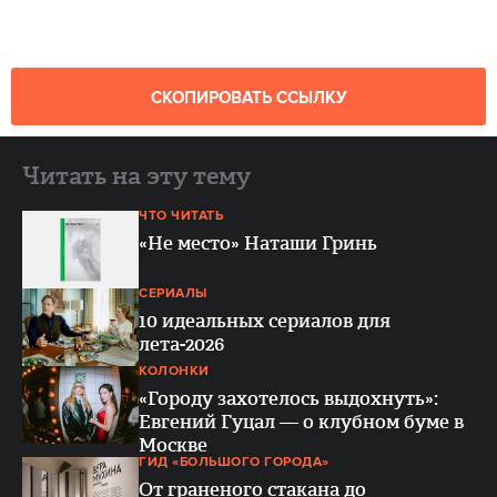
СКОПИРОВАТЬ ССЫЛКУ
Читать на эту тему
ЧТО ЧИТАТЬ
«Не место» Наташи Гринь
СЕРИАЛЫ
10 идеальных сериалов для
лета-2026
КОЛОНКИ
«Городу захотелось выдохнуть»:
Евгений Гуцал — о клубном буме в
Москве
ГИД «БОЛЬШОГО ГОРОДА»
От граненого стакана до