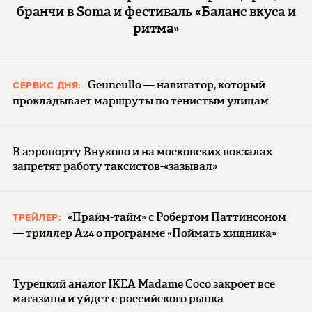
бранчи в Soma и фестиваль «Баланс вкуса и
ритма»
Geuneullo — навигатор, который
СЕРВИС ДНЯ:
прокладывает маршруты по тенистым улицам
В аэропорту Внуково и на московских вокзалах
запретят работу таксистов-«зазывал»
«Прайм-тайм» с Робертом Паттинсоном
ТРЕЙЛЕР:
— триллер A24 о программе «Поймать хищника»
Турецкий аналог IKEA Madame Coco закроет все
магазины и уйдет с российского рынка