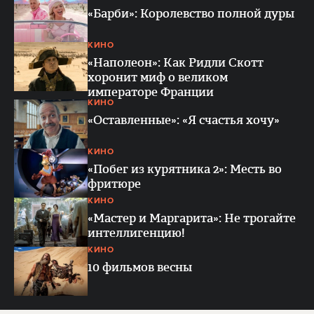
«Барби»: Королевство полной дуры
КИНО
«Наполеон»: Как Ридли Скотт
хоронит миф о великом
императоре Франции
КИНО
«Оставленные»: «Я счастья хочу»
КИНО
«Побег из курятника 2»: Месть во
фритюре
КИНО
«Мастер и Маргарита»: Не трогайте
интеллигенцию!
КИНО
10 фильмов весны