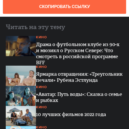
СКОПИРОВАТЬ ССЫЛКУ
Читать на эту тему
КИНО
Драма о футбольном клубе из 90-х
и мюзикл о Русском Севере: Что
смотреть в российской программе
BFF
КИНО
Ярмарка отвращения: «Треугольник
печали» Рубена Эстлунда
КИНО
«Аватар: Путь воды»: Сказка о семье
и рыбках
КИНО
10 лучших фильмов 2022 года
КИНО