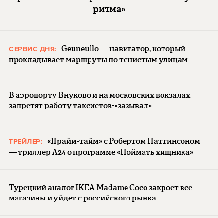
ритма»
Geuneullo — навигатор, который
СЕРВИС ДНЯ:
прокладывает маршруты по тенистым улицам
В аэропорту Внуково и на московских вокзалах
запретят работу таксистов-«зазывал»
«Прайм-тайм» с Робертом Паттинсоном
ТРЕЙЛЕР:
— триллер A24 о программе «Поймать хищника»
Турецкий аналог IKEA Madame Coco закроет все
магазины и уйдет с российского рынка