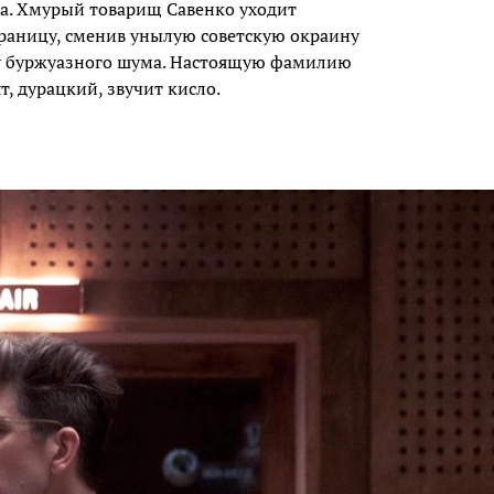
ота. Хмурый товарищ Савенко уходит
 границу, сменив унылую советскую окраину
ту буржуазного шума. Настоящую фамилию
т, дурацкий, звучит кисло.