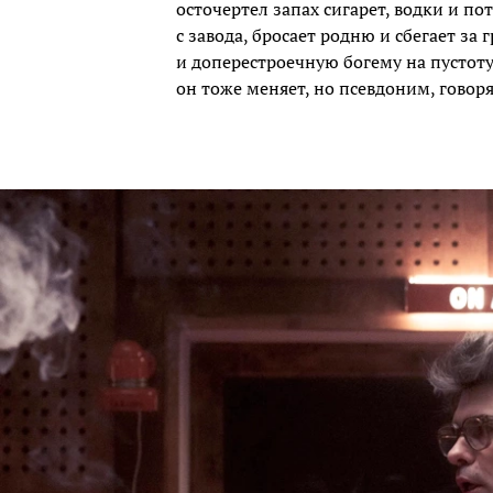
осточертел запах сигарет, водки и п
с завода, бросает родню и сбегает за
и доперестроечную богему на пусто
он тоже меняет, но псевдоним, говоря