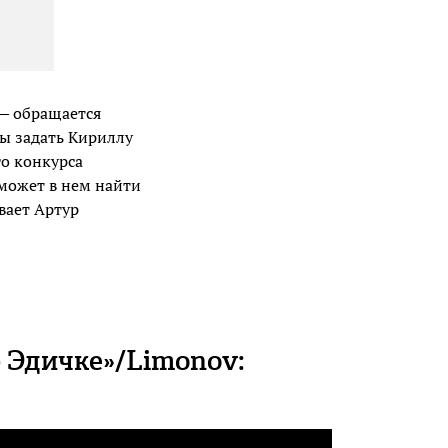
 — обращается
бы задать Кириллу
го конкурса
 может в нем найти
вает Артур
б Эдичке»/Limonov: