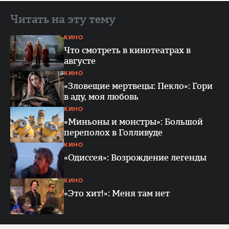
Читать на эту тему
КИНО
Что смотреть в кинотеатрах в
августе
КИНО
«Зловещие мертвецы: Пекло»: Гори
в аду, моя любовь
КИНО
«Миньоны и монстры»: Большой
переполох в Голливуде
КИНО
«Одиссея»: Возрождение легенды
КИНО
«Это хит!»: Меня там нет