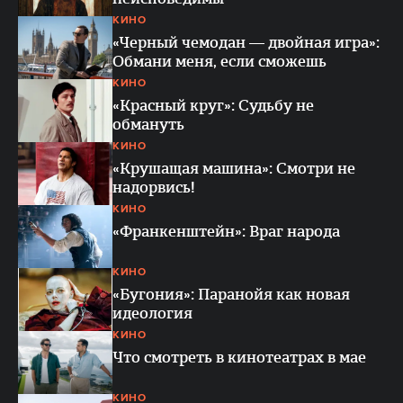
КИНО
«Черный чемодан — двойная игра»:
Обмани меня, если сможешь
КИНО
«Красный круг»: Судьбу не
обмануть
КИНО
«Крушащая машина»: Смотри не
надорвись!
КИНО
«Франкенштейн»: Враг народа
КИНО
«Бугония»: Паранойя как новая
идеология
КИНО
Что смотреть в кинотеатрах в мае
КИНО