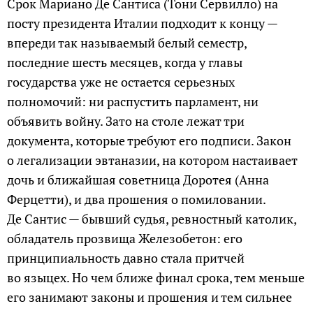
Срок Мариано Де Сантиса (Тони Сервилло) на
посту президента Италии подходит к концу —
впереди так называемый белый семестр,
последние шесть месяцев, когда у главы
государства уже не остается серьезных
полномочий: ни распустить парламент, ни
объявить войну. Зато на столе лежат три
документа, которые требуют его подписи. Закон
о легализации эвтаназии, на котором настаивает
дочь и ближайшая советница Доротея (Анна
Ферцетти), и два прошения о помиловании.
Де Сантис — бывший судья, ревностный католик,
обладатель прозвища Железобетон: его
принципиальность давно стала притчей
во языцех. Но чем ближе финал срока, тем меньше
его занимают законы и прошения и тем сильнее