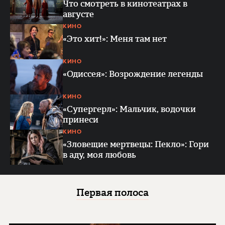
Что смотреть в кинотеатрах в
августе
КИНО
«Это хит!»: Меня там нет
КИНО
«Одиссея»: Возрождение легенды
КИНО
«Супергерл»: Мальчик, водочки
принеси
КИНО
«Зловещие мертвецы: Пекло»: Гори
в аду, моя любовь
Первая полоса