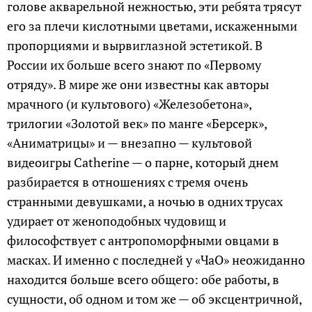
голове акварельной нежностью, эти ребята трясут
его за плечи кислотными цветами, искаженными
пропорциями и вырвиглазной эстетикой. В
России их больше всего знают по «Первому
отряду». В мире же они известны как авторы
мрачного (и культового) «Железобетона»,
трилогии «Золотой век» по манге «Берсерк»,
«Аниматрицы» и — внезапно — культовой
видеоигры Catherine — о парне, который днем
разбирается в отношениях с тремя очень
странными девушками, а ночью в одних трусах
удирает от женоподобных чудовищ и
философствует с антропоморфными овцами в
масках. И именно с последней у «ЧаО» неожиданно
находится больше всего общего: обе работы, в
сущности, об одном и том же — об эксцентричной,