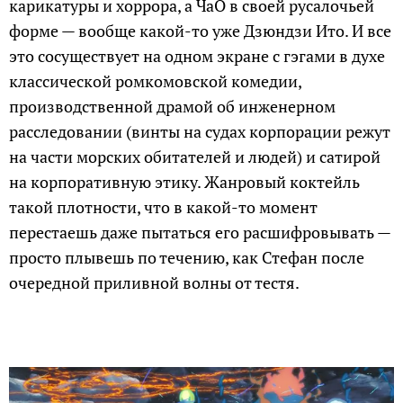
карикатуры и хоррора, а ЧаО в своей русалочьей
форме — вообще какой-то уже Дзюндзи Ито. И все
это сосуществует на одном экране с гэгами в духе
классической ромкомовской комедии,
производственной драмой об инженерном
расследовании (винты на судах корпорации режут
на части морских обитателей и людей) и сатирой
на корпоративную этику. Жанровый коктейль
такой плотности, что в какой-то момент
перестаешь даже пытаться его расшифровывать —
просто плывешь по течению, как Стефан после
очередной приливной волны от тестя.