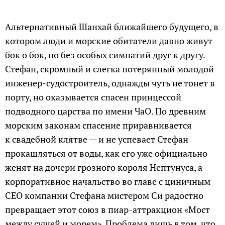
Альтернативный Шанхай ближайшего будущего, в
котором люди и морские обитатели давно живут
бок о бок, но без особых симпатий друг к другу.
Стефан, скромный и слегка потерянный молодой
инженер-судостроитель, однажды чуть не тонет в
порту, но оказывается спасен принцессой
подводного царства по имени ЧаО. По древним
морским законам спасение приравнивается
к свадебной клятве — и не успевает Стефан
прокашляться от воды, как его уже официально
женят на дочери грозного короля Нептунуса, а
корпоративное начальство во главе с циничным
CEO компании Стефана мистером Си радостно
превращает этот союз в пиар-аттракцион «Мост
между сушей и морем». Проблема лишь в том, что