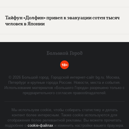
Тайфун «Долфин» привел к эвакуации сотен тысяч
человек в Японии
18+
©
2026
Большой город. Городской интернет-сайт bg.ru. Москва,
Петербург и крупные города России. Новости, места и события.
Использование материалов «Большого Города» разрешено только с
предварительного согласия правообладателей.
Мы используем cookie, чтобы собирать статистику и делать
контент более интересным. Также cookie используются для
отображения более релевантной рекламы. Вы можете прочитать
подробнее о
cookie-файлах
и изменить настройки вашего браузера.