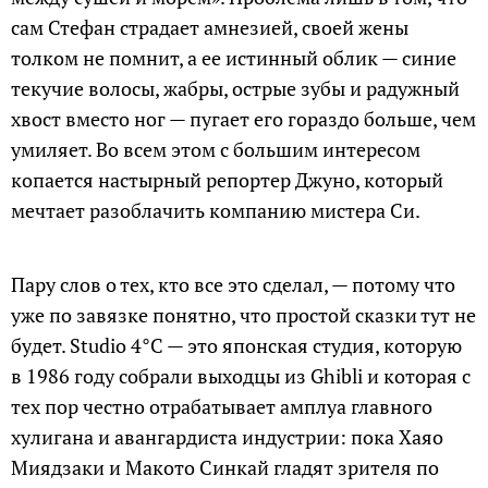
сам Стефан страдает амнезией, своей жены
толком не помнит, а ее истинный облик — синие
текучие волосы, жабры, острые зубы и радужный
хвост вместо ног — пугает его гораздо больше, чем
умиляет. Во всем этом с большим интересом
копается настырный репортер Джуно, который
мечтает разоблачить компанию мистера Си.
Пару слов о тех, кто все это сделал, — потому что
уже по завязке понятно, что простой сказки тут не
будет. Studio 4°C — это японская студия, которую
в 1986 году собрали выходцы из Ghibli и которая с
тех пор честно отрабатывает амплуа главного
хулигана и авангардиста индустрии: пока Хаяо
Миядзаки и Макото Синкай гладят зрителя по