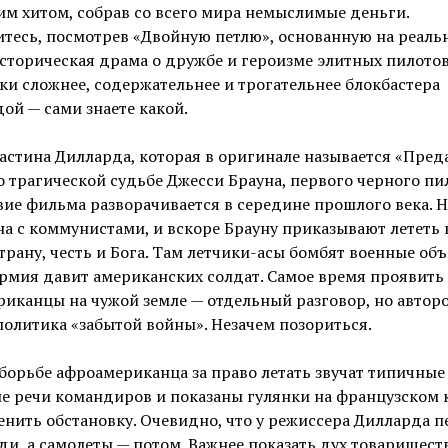
м хитом, собрав со всего мира немыслимые деньги.
итесь, посмотрев «Двойную петлю», основанную на реаль
Историческая драма о дружбе и героизме элитных пилото
ки сложнее, содержательнее и трогательнее блокбастера
дой — сами знаете какой.
астина Дилларда, которая в оригинале называется «Пред
о трагической судьбе Джесси Брауна, первого черного п
вие фильма разворачивается в середине прошлого века. Н
на с коммунистами, и вскоре Брауну приказывают лететь
страну, честь и Бога. Там летчики-асы бомбят военные объ
рмия давит американских солдат. Самое время проявить 
риканцы на чужой земле — отдельный разговор, но автор
политика «забытой войны». Незачем позориться.
борьбе афроамериканца за право летать звучат типичные
 речи командиров и показаны гулянки на французском 
енить обстановку. Очевидно, что у режиссера Дилларда 
и, а самолеты — потом. Важнее показать дух товариществ