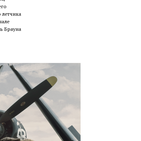
его
о летчика
нале
ь Брауна