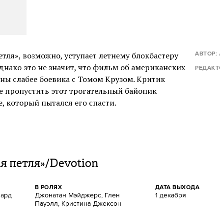
тля», возможно, уступает летнему блокбастеру
АВТОР:
днако это не значит, что фильм об американских
РЕДАКТ
ны слабее боевика с Томом Крузом. Критик
е пропустить этот трогательный байопик
, который пытался его спасти.
я петля»/Devotion
В РОЛЯХ
ДАТА ВЫХОДА
лард
Джонатан Мэйджерс, Глен
1 декабря
Пауэлл, Кристина Джексон