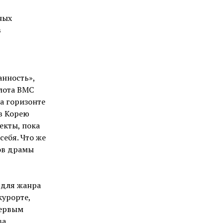
ных
в
анность»,
илота ВМС
а горизонте
 в Корею
екты, пока
себя. Что же
ов драмы
 для жанра
курорте,
первым
а,