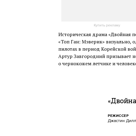
Купить рекламу
Историческая драма «Двойная пе
«Топ Ган: Мэверик» визуально, о
пилотах в период Корейской вой
Артур Завгородний призывает н
о чернокожем летчике и человеке
«Двойна
РЕЖИССЕР
Джастин Дил