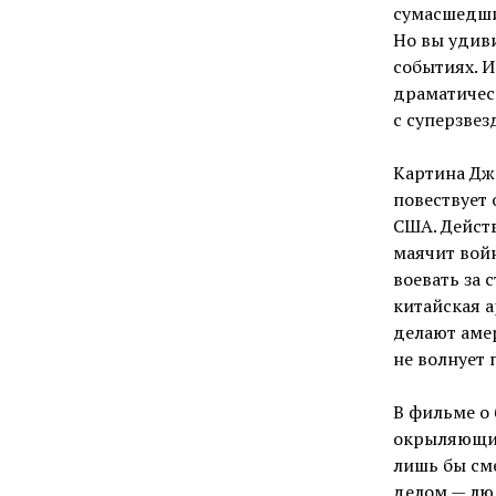
сумасшедши
Но вы удив
событиях. 
драматичес
с суперзвез
Картина Дж
повествует 
США. Дейст
маячит вой
воевать за 
китайская а
делают аме
не волнует 
В фильме о 
окрыляющие
лишь бы см
делом — люд