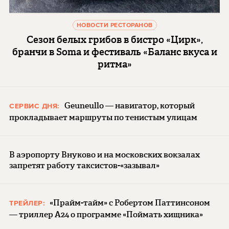
НОВОСТИ РЕСТОРАНОВ
Сезон белых грибов в бистро «Цирк»,
бранчи в Soma и фестиваль «Баланс вкуса и
ритма»
Geuneullo — навигатор, который
СЕРВИС ДНЯ:
прокладывает маршруты по тенистым улицам
В аэропорту Внуково и на московских вокзалах
запретят работу таксистов-«зазывал»
«Прайм-тайм» с Робертом Паттинсоном
ТРЕЙЛЕР:
— триллер A24 о программе «Поймать хищника»