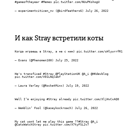
#gameoftheyear
#Memes
pic.twitter.com/NUuPKshogU
— experimentcitizen_nv (@birdfeathers6)
July 26, 2022
И как Stray встретили коты
Когда играешь в Stray, а не с ним)
pic.twitter.com/sHlywrrfR1
— Evans (@Phenomen100)
July 25, 2022
He's transfixed
#Stray
@PlayStationUK
@A_i
@HKdevblog
pic.twitter.com/V01LNqlebf
— Laura Varley (@RocketMinx)
July 19, 2022
Well I’m enjoying
#Stray
already
pic.twitter.com/XljHvCxAQ0
— Wemblin’ Fool (@kaseykockroach)
July 26, 2022
My cat wont let me play this game ??
#Stray
@A_i
@CatsWatchStray
pic.twitter.com/X7tyFSL2v7