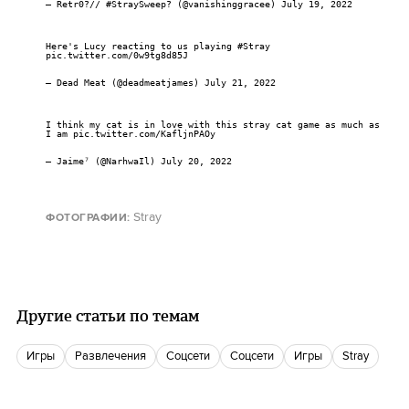
— Retr0?// #StraySweep? (@vanishinggracee)
July 19, 2022
Here's Lucy reacting to us playing
#Stray
pic.twitter.com/0w9tg8d85J
— Dead Meat (@deadmeatjames)
July 21, 2022
I think my cat is in love with this stray cat game as much as
I am
pic.twitter.com/KafljnPAOy
— Jaime⁷ (@NarhwaIl)
July 20, 2022
Stray
ФОТОГРАФИИ
:
Другие статьи по темам
игры
Развлечения
соцсети
соцсети
игры
stray