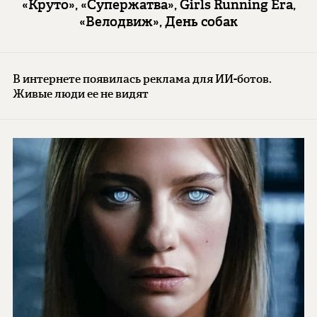
«Круто», «Супержатва», Girls Running Era,
«Велодвиж», День собак
В интернете появилась реклама для ИИ-ботов.
Живые люди ее не видят