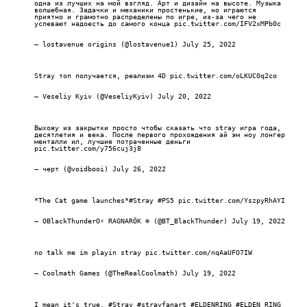
одна из лучших на мой взгляд. Арт и дизайн на высоте. Музыка
волшебная. Задачки и механики простенькие, но играются
приятно и грамотно распределены по игре, из-за чего не
успевают надоесть до самого конца
pic.twitter.com/IFV2xMPb0c
— lostavenue origins (@lostavenue1)
July 25, 2022
Stray топ получается, реализм 4D
pic.twitter.com/oLKUC0q2co
— Veseliy Kyiv (@VeseliyKyiv)
July 20, 2022
Выхожу из закрытки просто чтобы сказать что stray игра года,
десятлетия и века. После первого прохождения ай эм ноу лонгер
менталли ил, лучшие потраченные деньги
pic.twitter.com/y756cuj3j8
— черт (@voidbooi)
July 26, 2022
*The Cat game launches*
#Stray
#PS5
pic.twitter.com/YszpyRhAYI
— OBlackThunderO⚡️ RAGNARÖK ❄️ (@BT_BlackThunder)
July 19, 2022
no talk me im playin stray
pic.twitter.com/nqAaUFO7IW
— Coolmath Games (@TheRealCoolmath)
July 19, 2022
I mean it's true.
#Stray
#strayfanart
#ELDENRING
#ELDEN_RING