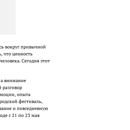
сь вокруг привычной
ь, что ценность
еловека. Сегодня этот
 а внимание
 разговор
 эмоции, опыта
родской фестиваль,
ование и повседневную
де с 21 по 23 мая