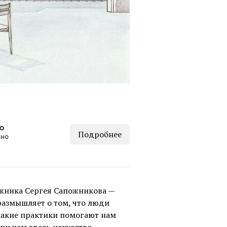
КО
Подробнее
тно
ожника Сергея Сапожникова —
 размышляет о том, что люди
какие практики помогают нам
и чем здесь искусство.