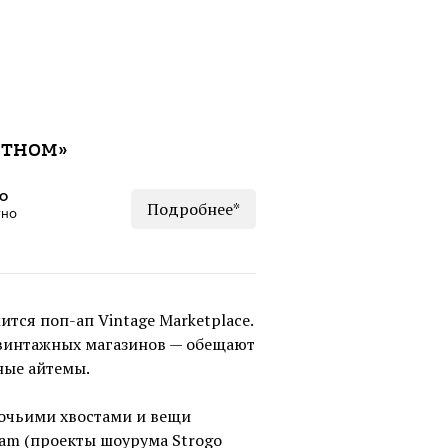
етном»
КО
Подробнее*
тно
тся поп-ап Vintage Marketplace.
 винтажных магазинов — обещают
ные айтемы.
лочьими хвостами и вещи
ream (проекты шоурума Strogo