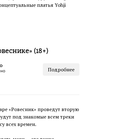
концептуальные платья Yohji
веснике» (18+)
КО
Подробнее
тно
аре «Ровесник» проведут вторую
будут под знакомые всем треки
су всех времен.
вать мерч — его также