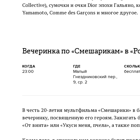
Collective), сумочки и очки Dior эпохи Гальяно, 
Yamamoto, Comme des Garçons и многое другое.
Вечеринка по «Смешарикам» в «Ро
КОГДА
ГДЕ
СКОЛЬ
23:00
Малый
беспла
Гнездниковский пер.,
9, ср. 2
В честь 20-летия мультфильма «Смешарики» в б
вечеринку, посвященную его героям. Зажигать 
«От винта» или «Укуси меня, пчела», а также поп
Кроме того, в специальном корнере будут прода