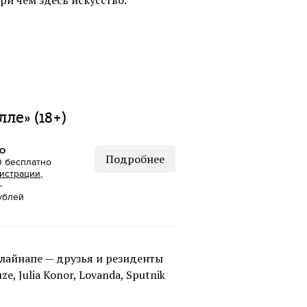
ле» (18+)
КО
Подробнее
0 бесплатно
истрации
,
—
ублей
лайнапе — друзья и резиденты
e, Julia Konor, Lovanda, Sputnik