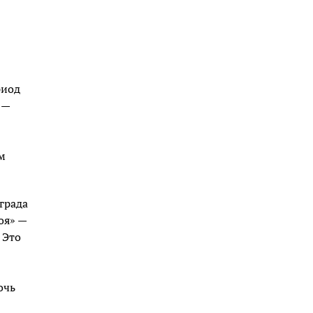
риод
 —
м
града
оя» —
 Это
очь