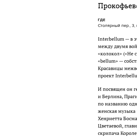
Прокофьев»
ГДЕ
Столярный пер., 3, 
Interbellum — в
между двумя вой
«колокол» («Не с
«bellum» — собст
Красавицы межво
проект Interbell
И посвящен он г
и Берлина, Праг
по названию одн
женская музыка 
Хенриетта Босм
Цветаевой, глав
скрипача Короле