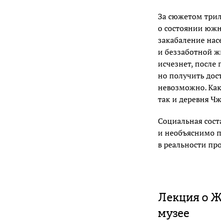
За сюжетом три
о состоянии южн
закабаление нас
и беззаботной ж
исчезнет, после
но получить дос
невозможно. Ка
так и деревня Ч
Социальная сос
и необъяснимо 
в реальности пр
Лекция о Ж
музее