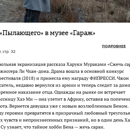
«Пылающего» в музее «Гараж»
ПОДРОБНЕЕ
, стр. 32
ольная экранизация рассказа Харуки Мураками «Сжечь са
ежиссера Ли Чхан-дона. Драма вошла в основной конкурс
естиваля (2018) и принесла ему награду ФИПРЕССИ. Чжон 
тель, недавно вернулся из армии и теперь следит за дом
емное наказание отца. Однажды на рынке он встречает
сницу Хаэ Ми — она улетит в Африку, оставив на попечен
кота. Вернется девушка уже с новым возлюбленным Беном.
у героями превратятся в призрачный любовный треуголь
 чувств и непроизнесенных признаний, но в один день Х
 Су узнает, что тайное хобби Бена — жечь сараи.