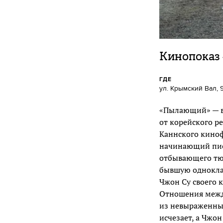
Кинопоказ 
ГДЕ
ул. Крымский Вал, 9
«Пылающий» — в
от корейского р
Каннского киноф
начинающий писа
отбывающего тюр
бывшую одноклас
Чжон Су своего 
Отношения межд
из невыраженных
исчезает, а Чжон