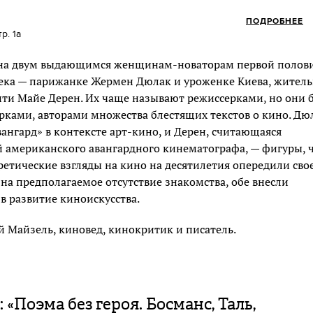
ПОДРОБНЕЕ
р. 1а
на двум выдающимся женщинам-новаторам первой полов
ека — парижанке Жермен Дюлак и уроженке Киева, жител
ти Майе Дерен. Их чаще называют режиссерками, но они 
рками, авторами множества блестящих текстов о кино. Дю
вангард» в контексте арт-кино, и Дерен, считающаяся
 американского авангардного кинематографа, — фигуры, 
ретические взгляды на кино на десятилетия опередили сво
 на предполагаемое отсутствие знакомства, обе внесли
в развитие киноискусства.
й Майзель, киновед, кинокритик и писатель.
: «Поэма без героя. Босманс, Таль,