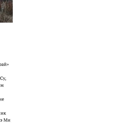
рай»
Су,
ом
ие
ник
аэ Ми