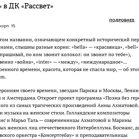
 в ДК «Рассвет»
ПОДРОБНЕЕ
корп. 15
 этом названии, означающем конкретный исторический пе
нами, слышны разные корни: «bella» — «красавица», «bell»
прашивай, по ком звонит колокол: он звонит по тебе»),
венно «война», «inter» — «между», «международное»...
енного времени, красота, которая не спасла мир, — об это
um.
ероиням своего времени, звездам Парижа и Москвы, Ленин
и и Амстердама. Откроет проект программа «Поэма без гер
ого из самых трагических произведений Анны Ахматовой.
и музыка на женские стихи. Голландские композиторы
анс и Марьо Таль — современницы Ахматовой и Марины
ных женских лиц отечественного Интербеллума. Босманс, д
вского оркестра «Консертгебау» и преподавательницы