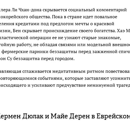
ллера Ли Чхан-дона скрывается социальный комментарий
окорейского общества. Пока в стране идет повальное
еления кредитами под предлогом мечты о красивой
изни, Бен скрывает происхождение своего богатства. Хаэ 
 пластической операции ее не узнают старые знакомые,
тойную работу, не обладая связями или модельной внешно
к фермерские парники беззащитны перед зажженной спич
жон Су беззащитна перед городом.
тавляющая сглаживается медитативным ритмом повествов
повторяющимися событиями, которые заставляют усомнит
оисходящего и усиливают предчувствие неминуемой траге
ермен Дюлак и Майе Дерен в Еврейско