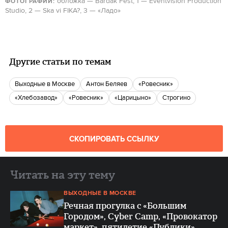
обложка — Bardak Fest, 1 — Eventvision Production
ФОТОГРАФИИ:
Studio, 2 — Ska vi FIKA?, 3 — «Ладо»
Другие статьи по темам
Выходные в Москве
Антон Беляев
«Ровесник»
«Хлебозавод»
«Ровесник»
«Царицыно»
Строгино
СКОПИРОВАТЬ ССЫЛКУ
Читать на эту тему
ВЫХОДНЫЕ В МОСКВЕ
Речная прогулка с «Большим
Городом», Cyber Camp, «Провокатор
маркет», пятилетие «Публики»