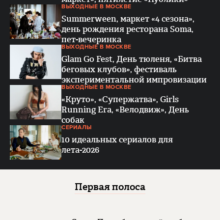
ВЫХОДНЫЕ В МОСКВЕ
Summerween, маркет «4 сезона»,
день рождения ресторана Soma,
пет-вечеринка
ВЫХОДНЫЕ В МОСКВЕ
Glam Go Fest, День тюленя, «Битва
беговых клубов», фестиваль
экспериментальной импровизации
ВЫХОДНЫЕ В МОСКВЕ
«Круто», «Супержатва», Girls
Running Era, «Велодвиж», День
собак
СЕРИАЛЫ
10 идеальных сериалов для
лета-2026
Первая полоса