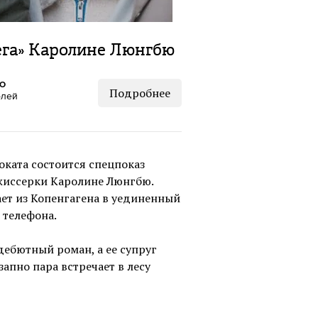
ега» Каролине Люнгбю
КО
Подробнее
блей
оката состоится спецпоказ
жиссерки Каролине Люнгбю.
ает из Копенгагена в уединенный
 телефона.
дебютный роман, а ее супруг
апно пара встречает в лесу