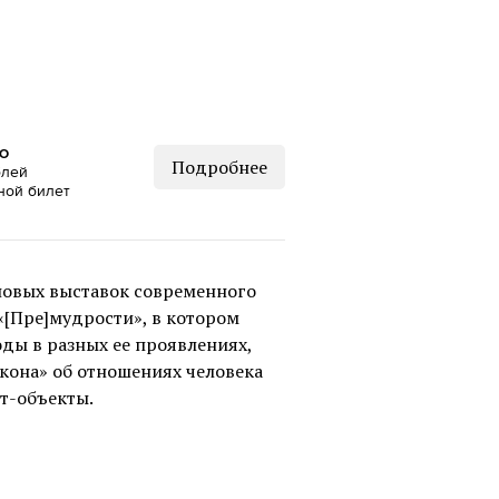
КО
Подробнее
блей
ной билет
новых выставок современного
 «[Пре]мудрости», в котором
ы в разных ее проявлениях,
она» об отношениях человека
т-объекты.