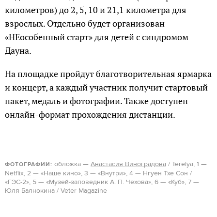
километров) до 2, 5, 10 и 21,1 километра для
взрослых. Отдельно будет организован
«НЕособенный старт» для детей с синдромом
Дауна.
На площадке пройдут благотворительная ярмарка
и концерт, а каждый участник получит стартовый
пакет, медаль и фотографии. Также доступен
онлайн-формат прохождения дистанции.
обложка —
Анастасия Виноградова
/ Terelya, 1 —
ФОТОГРАФИИ:
Netflix, 2 — «Наше кино», 3 — «Внутри», 4 — Нгуен Тхе Сон /
«ГЭС-2», 5 — «Музей-заповедник А. П. Чехова», 6 — «Куб», 7 —
Юля Балнокина / Veter Magazine