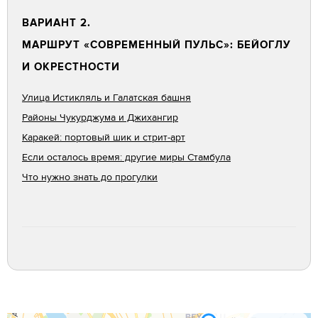
ВАРИАНТ 2.
МАРШРУТ «СОВРЕМЕННЫЙ ПУЛЬС»: БЕЙОГЛУ
И ОКРЕСТНОСТИ
Улица Истикляль и Галатская башня
Районы Чукурджума и Джихангир
Каракей: портовый шик и стрит-арт
Если осталось время: другие миры Стамбула
Что нужно знать до прогулки
Стамбул