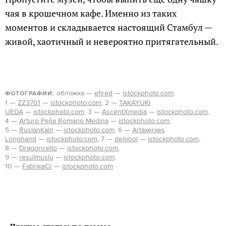
чая в крошечном кафе. Именно из таких
моментов и складывается настоящий Стамбул —
живой, хаотичный и невероятно притягательный.
обложка —
efired
—
istockphoto.com
,
ФОТОГРАФИИ:
1 —
ZZ3701
—
istockphoto.com
, 2 —
TAKAYUKI
UEDA
—
istockphoto.com
, 3 —
AscentXmedia
—
istockphoto.com
,
4 —
Arturo Peña Romano Medina
—
istockphoto.com
,
5 —
RuslanKaln
—
istockphoto.com
, 6 —
Artaxerxes
Longhand
—
istockphoto.com
, 7 —
delobol
—
istockphoto.com
,
8 —
Dragoncello
—
istockphoto.com
,
9 —
resulmuslu
—
istockphoto.com
,
10 —
FabrikaCr
—
istockphoto.com