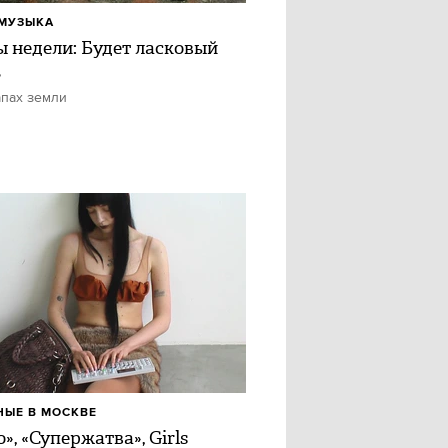
МУЗЫКА
ы недели: Будет ласковый
ь
апах земли
ЫЕ В МОСКВЕ
», «Супержатва», Girls