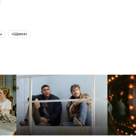
ы
«Шрека»