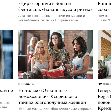
«Цирк», бранчи в Soma и
Runni
фестиваль «Баланс вкуса и ритма»
собак
А также гастрольные бранчи из Казани и
Чем зан
коктейльные гесты из Владивостока
с 7 по 9
СЕРИАЛЫ
ПУТЕШ
ам не
Не только «Отчаянные
Генер
домохозяйки»: 8 сериалов о
Regis
тайнах благополучных женщин
новой
т все,
стве
Кремл
«Милые магнолии», «Благочестивые стервы»,