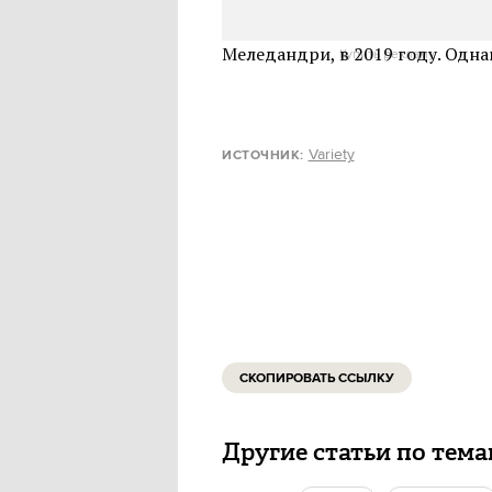
домашних животных», «Звероп
планировала показать пятую ча
Меледандри, в 2019 году. Одна
Купить рекламу
Variety
ИСТОЧНИК:
СКОПИРОВАТЬ ССЫЛКУ
Другие статьи по тем