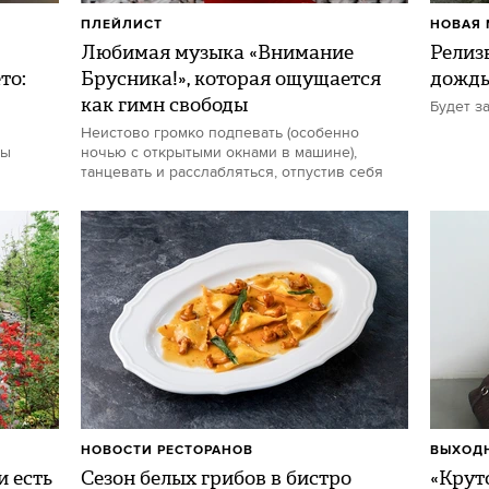
ПЛЕЙЛИСТ
НОВАЯ 
Любимая музыка «Внимание
Релиз
то:
Брусника!», которая ощущается
дожд
как гимн свободы
Будет з
Неистово громко подпевать (особенно
ты
ночью с открытыми окнами в машине),
танцевать и расслабляться, отпустив себя
НОВОСТИ РЕСТОРАНОВ
ВЫХОДН
и есть
Сезон белых грибов в бистро
«Круто