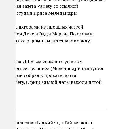
иканская газета Variety со ссылкой
артнера студии Криса Меледандри.
говоры с актерами из прошлых частей
 Кэмерон Диас и Эдди Мерфи. По словам
и «Шрек» «с огромным энтузиазмом ждут
й частью «Шрека» связано с успехом
 2: последнее желание» (Меледандри выступил
, который собрал в прокате почти
ает Variety. Официальной даты выхода пятой
мультфильмов «Гадкий я», «Тайная жизнь