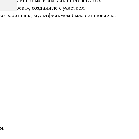
ой» и «Миньоны». Изначально DreamWorks
сть «Шрека», созданную с участием
ко работа над мультфильмом была остановлена.
ам