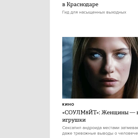
в Краснодаре
Гид для насыщенных выходных
КИНО
«СОУЛМ8ЙТ»: Женщины — в
игрушки
Сексапил андроида местами затмевае
даже тревожные выводы о человече