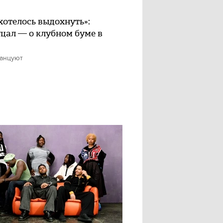
хотелось выдохнуть»:
цал — о клубном буме в
танцуют