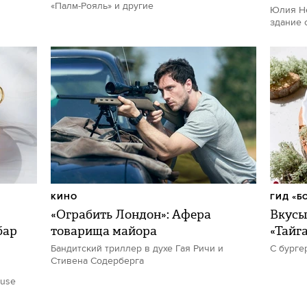
«Палм-Рояль» и другие
Юлия Не
здание 
КИНО
ГИД «Б
«Ограбить Лондон»: Афера
Вкусы
бар
товарища майора
«Тайг
Бандитский триллер в духе Гая Ричи и
С бурге
Стивена Содерберга
ouse