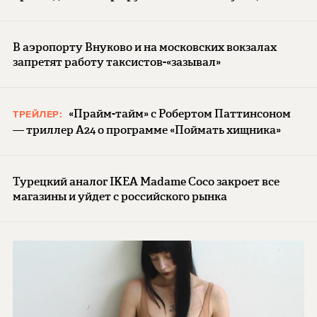
В аэропорту Внуково и на московских вокзалах
запретят работу таксистов-«зазывал»
«Прайм-тайм» с Робертом Паттинсоном
ТРЕЙЛЕР:
— триллер A24 о программе «Поймать хищника»
Турецкий аналог IKEA Madame Coco закроет все
магазины и уйдет с российского рынка