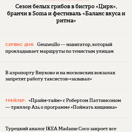
Сезон белых грибов в бистро «Цирк»,
бранчи в Soma и фестиваль «Баланс вкуса и
ритма»
Geuneullo — навигатор, который
СЕРВИС ДНЯ:
прокладывает маршруты по тенистым улицам
В аэропорту Внуково и на московских вокзалах
запретят работу таксистов-«зазывал»
«Прайм-тайм» с Робертом Паттинсоном
ТРЕЙЛЕР:
— триллер A24 о программе «Поймать хищника»
Турецкий аналог IKEA Madame Coco закроет все