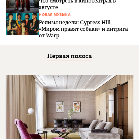
Что смотреть в кинотеатрах в
августе
НОВАЯ МУЗЫКА
Релизы недели: Cypress Hill,
«Миром правят собаки» и интрига
от Warp
Первая полоса