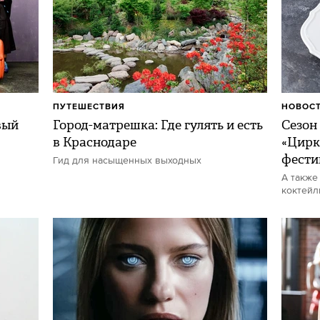
ПУТЕШЕСТВИЯ
НОВОСТ
вый
Город-матрешка: Где гулять и есть
Сезон
в Краснодаре
«Цирк
фести
Гид для насыщенных выходных
А также
коктейл