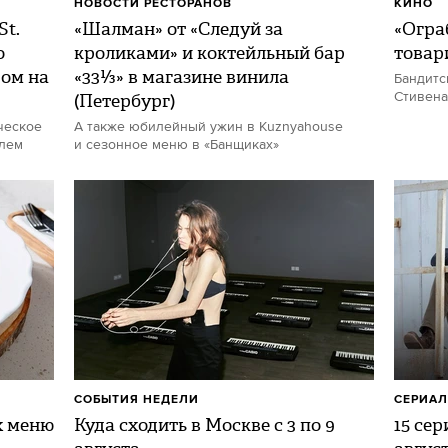
НОВОСТИ РЕСТОРАНОВ
КИНО
St.
«Шалман» от «Следуй за
«Огра
о
кроликами» и коктейльный бар
товар
дом на
«33⅓» в магазине винила
Бандитс
(Петербург)
Стивена
ческое
А также юбилейный ужин в Kuznyahouse
елем
и сезонное меню в «Банщиках»
СОБЫТИЯ НЕДЕЛИ
СЕРИА
х меню
Куда сходить в Москве с 3 по 9
15 се