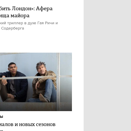
бить Лондон»: Афера
ища майора
кий триллер в духе Гая Ричи и
 Содерберга
ЛЫ
риалов и новых сезонов