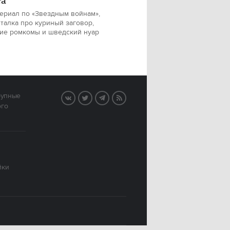
та
ериал по «Звездным войнам»,
талка про куриный заговор,
ие ромкомы и шведский нуар
рупные
VK
Twitter
Telegram
RSS
ого
йки