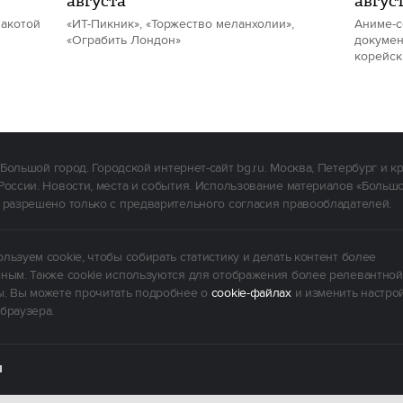
августа
авгус
накотой
«ИТ-Пикник», «Торжество меланхолии»,
Аниме-с
«Ограбить Лондон»
докумен
корейск
Большой город. Городской интернет-сайт bg.ru. Москва, Петербург и к
России. Новости, места и события. Использование материалов «Больш
 разрешено только с предварительного согласия правообладателей.
льзуем cookie, чтобы собирать статистику и делать контент более
ным. Также cookie используются для отображения более релевантной
. Вы можете прочитать подробнее о
cookie-файлах
и изменить настро
браузера.
Ы