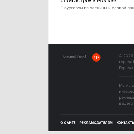
«Тайгастро» в Москве
С бургером из оленины и еловой па
© 2026
18+
города 
Города»
Мы испо
интерес
рекламы
вашего 
О САЙТЕ
РЕКЛАМОДАТЕЛЯМ
КОНТАКТ