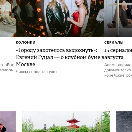
КОЛОНКИ
СЕРИАЛЫ
«Городу захотелось выдохнуть»:
15 сериало
Евгений Гуцал — о клубном буме в
августа
Москве
в», «Вне
Аниме-сериал
 вайбом
документалка 
Чиксы снова танцуют
корейские ро