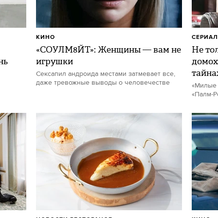
КИНО
СЕРИА
«СОУЛМ8ЙТ»: Женщины — вам не
Не то
нь
игрушки
домох
тайна
Сексапил андроида местами затмевает все,
даже тревожные выводы о человечестве
«Милые 
«Палм-Р