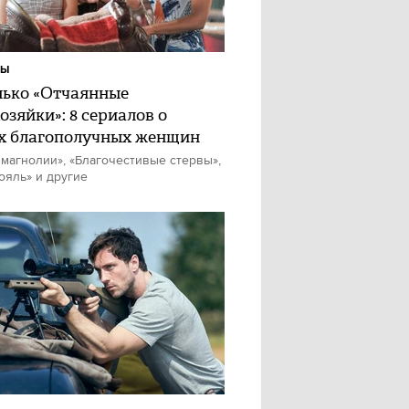
ЛЫ
лько «Отчаянные
озяйки»: 8 сериалов о
х благополучных женщин
магнолии», «Благочестивые стервы»,
ояль» и другие