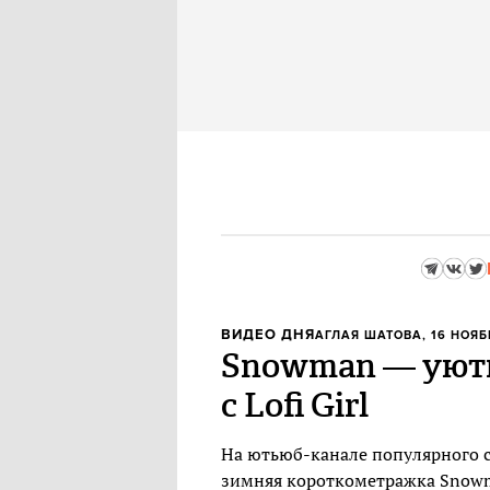
ВИДЕО ДНЯ
АГЛАЯ ШАТОВА
, 16 НОЯБ
Snowman — уют
с Lofi Girl
На ютьюб-канале популярного ст
зимняя короткометражка Snowm