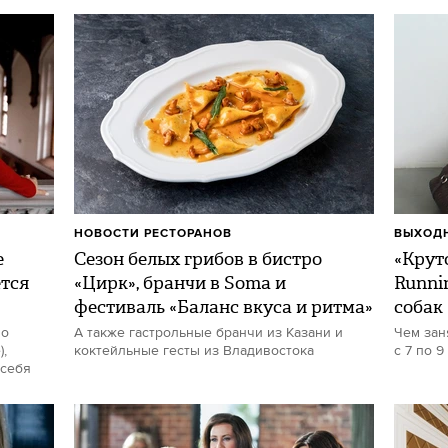
НОВОСТИ РЕСТОРАНОВ
ВЫХОДН
е
Сезон белых грибов в бистро
«Круто
ется
«Цирк», бранчи в Soma и
Runni
фестиваль «Баланс вкуса и ритма»
собак
но
А также гастрольные бранчи из Казани и
Чем зан
,
коктейльные гесты из Владивостока
с 7 по 9
 себя