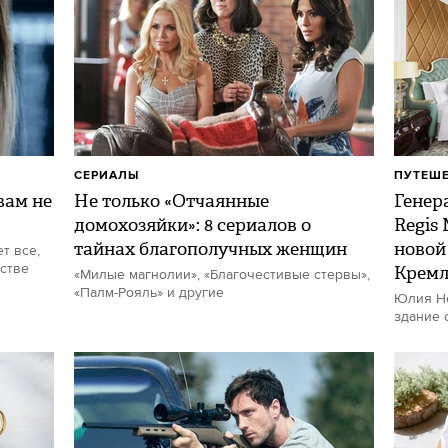
СЕРИАЛЫ
ПУТЕШ
ам не
Не только «Отчаянные
Генер
домохозяйки»: 8 сериалов о
Regis
тайнах благополучных женщин
новой
т все,
стве
Кремл
«Милые магнолии», «Благочестивые стервы»,
«Палм-Рояль» и другие
Юлия Не
здание 