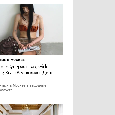
ЫЕ В МОСКВЕ
», «Супержатва», Girls
ng Era, «Велодвиж», День
яться в Москве в выходные
 августа