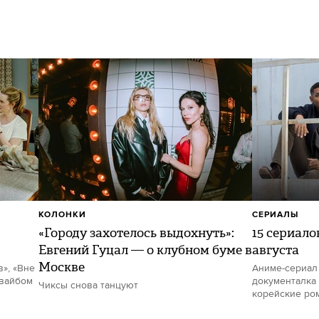
КОЛОНКИ
СЕРИАЛЫ
«Городу захотелось выдохнуть»:
15 сериало
Евгений Гуцал — о клубном буме в
августа
Москве
в», «Вне
Аниме-сериал
 вайбом
документалка 
Чиксы снова танцуют
корейские ро