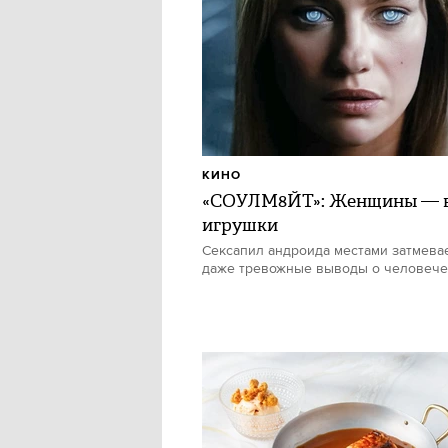
КИНО
«СОУЛМ8ЙТ»: Женщины — в
игрушки
Сексапил андроида местами затмевае
даже тревожные выводы о человече