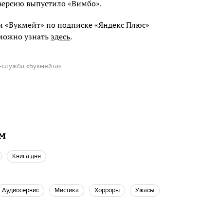
оверсию выпустило «Вимбо».
и «Букмейт» по подписке «Яндекс Плюс»
 можно узнать
здесь
.
-служба «Букмейта»
ам
Книга дня
Аудиосервис
мистика
хорроры
ужасы