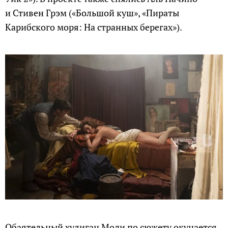
и Стивен Грэм («Большой куш», «Пираты
Карибского моря: На странных берегах»).
Обаятельный хулиган Моди по сюжету окунается