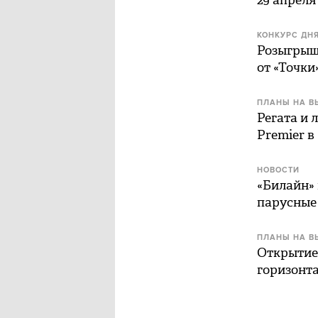
29 апреля
КОНКУРС ДН
Розыгрыш
от «Точки
ПЛАНЫ НА В
Регата и 
Premier в
НОВОСТИ
«Билайн» 
парусные 
ПЛАНЫ НА В
Открытие 
горизонт