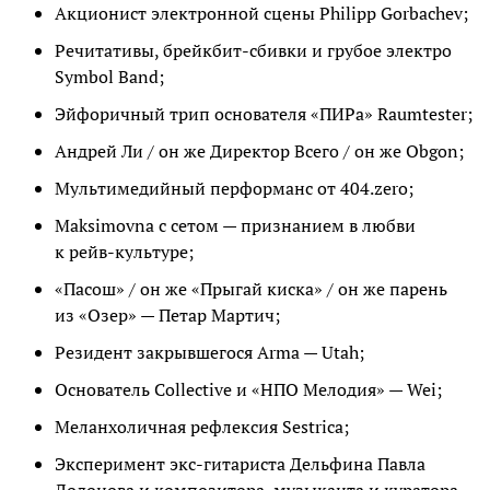
Акционист электронной сцены Philipp Gorbachev;
Речитативы, брейкбит-сбивки и грубое электро
Symbol Band;
Эйфоричный трип основателя «ПИРа» Raumtester;
Андрей Ли / он же Директор Всего / он же Obgon;
Мультимедийный перформанс от 404.zero;
Maksimovna с сетом — признанием в любви
к рейв-культуре;
«Пасош» / он же «Прыгай киска» / он же парень
из «Озер» — Петар Мартич;
Резидент закрывшегося Arma — Utah;
Основатель Collective и «НПО Мелодия» — Wei;
Меланхоличная рефлексия Sestrica;
Эксперимент экс-гитариста Дельфина Павла