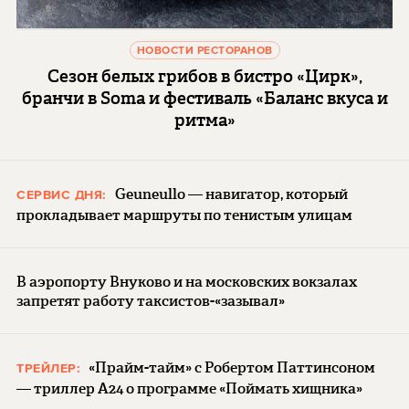
НОВОСТИ РЕСТОРАНОВ
Сезон белых грибов в бистро «Цирк»,
бранчи в Soma и фестиваль «Баланс вкуса и
ритма»
Geuneullo — навигатор, который
СЕРВИС ДНЯ:
прокладывает маршруты по тенистым улицам
В аэропорту Внуково и на московских вокзалах
запретят работу таксистов-«зазывал»
«Прайм-тайм» с Робертом Паттинсоном
ТРЕЙЛЕР:
— триллер A24 о программе «Поймать хищника»