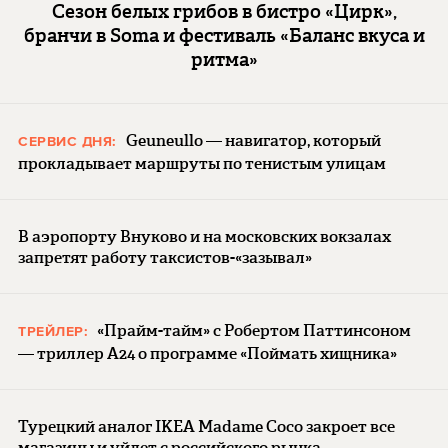
Сезон белых грибов в бистро «Цирк»,
бранчи в Soma и фестиваль «Баланс вкуса и
ритма»
Geuneullo — навигатор, который
СЕРВИС ДНЯ:
прокладывает маршруты по тенистым улицам
В аэропорту Внуково и на московских вокзалах
запретят работу таксистов-«зазывал»
«Прайм-тайм» с Робертом Паттинсоном
ТРЕЙЛЕР:
— триллер A24 о программе «Поймать хищника»
Турецкий аналог IKEA Madame Coco закроет все
магазины и уйдет с российского рынка