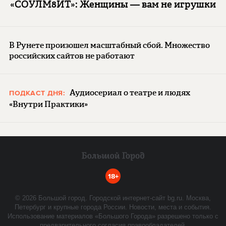
«СОУЛМ8ЙТ»: Женщины — вам не игрушки
В Рунете произошел масштабный сбой. Множество
российских сайтов не работают
Аудиосериал о театре и людях
ПОДКАСТ ДНЯ:
«Внутри Практики»
18+
©
2026
Большой город. Городской интернет-сайт bg.ru. Москва,
Петербург и крупные города России. Новости, места и события.
Использование материалов «Большого Города» разрешено только с
предварительного согласия правообладателей.