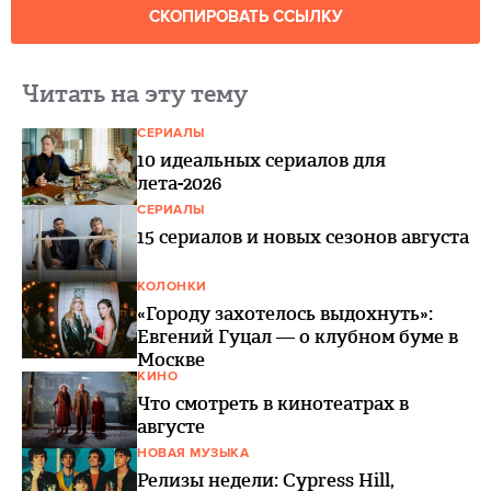
СКОПИРОВАТЬ ССЫЛКУ
Читать на эту тему
СЕРИАЛЫ
10 идеальных сериалов для
лета-2026
СЕРИАЛЫ
15 сериалов и новых сезонов августа
КОЛОНКИ
«Городу захотелось выдохнуть»:
Евгений Гуцал — о клубном буме в
Москве
КИНО
Что смотреть в кинотеатрах в
августе
НОВАЯ МУЗЫКА
Релизы недели: Cypress Hill,