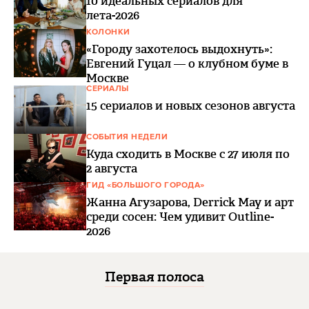
10 идеальных сериалов для
лета-2026
КОЛОНКИ
«Городу захотелось выдохнуть»:
Евгений Гуцал — о клубном буме в
Москве
СЕРИАЛЫ
15 сериалов и новых сезонов августа
СОБЫТИЯ НЕДЕЛИ
Куда сходить в Москве с 27 июля по
2 августа
ГИД «БОЛЬШОГО ГОРОДА»
Жанна Агузарова, Derrick May и арт
среди сосен: Чем удивит Outline-
2026
Первая полоса