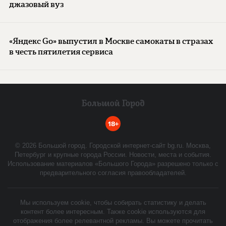
джазовый вуз
«Яндекс Go» выпустил в Москве самокаты в стразах
в честь пятилетия сервиса
18+
©
2026
Большой город. Городской интернет-сайт bg.ru. Москва,
Петербург и крупные города России. Новости, места и события.
Использование материалов «Большого Города» разрешено только с
предварительного согласия правообладателей.
Мы используем cookie, чтобы собирать статистику и делать
контент более интересным. Также cookie используются для
отображения более релевантной рекламы. Вы можете прочитать