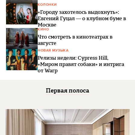
КОЛОНКИ
«Городу захотелось выдохнуть»:
Евгений Гуцал — о клубном буме в
Москве
КИНО
Что смотреть в кинотеатрах в
августе
НОВАЯ МУЗЫКА
Релизы недели: Cypress Hill,
«Миром правят собаки» и интрига
от Warp
Первая полоса